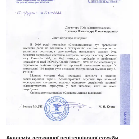
Академія державної пенітенціарної служби