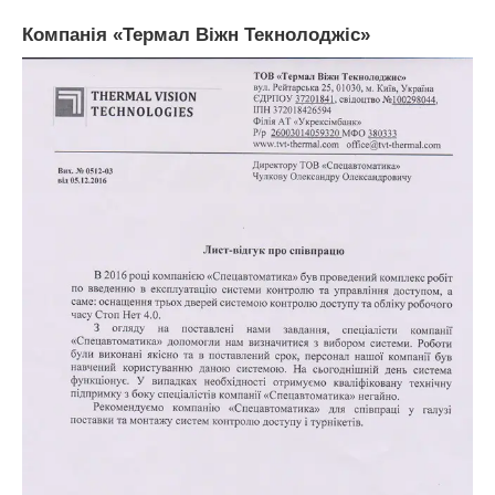
Компанія «Термал Віжн Текнолоджіс»