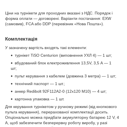
Ціни на турнікети для проходних вказані з НДС. Порядок і
форма оплати — договорені. Варіанти постачання: EXW
(самовив), FCA або DDP (перевізник «Нова Пошта»).
Комплектація
У зазначену вартість входять такі елементи:
турнікет TiSO Centurion (виповнення УХЛ 4) — 1 шт;
вбудований блок електроживлення 13,5V, 3,5 А — 1
шт;
пульт керування з кабелем (довжина 3 метра) — 1 шт;
технічний паспорт — 1 шт.;
анкер Redibolt 92F112A2-0 (12х120 М10) — 4 шт;
картонна упаковка — 1 шт.
Для керування турнікетом у ручному режимі (від кнопкового
пульта керування), перерахованої комплектації досить.
Опціонально можна придбати акумуляторну батарею 12 V, 4
А, щоб забезпечити безперервну роботу виробу, у разі