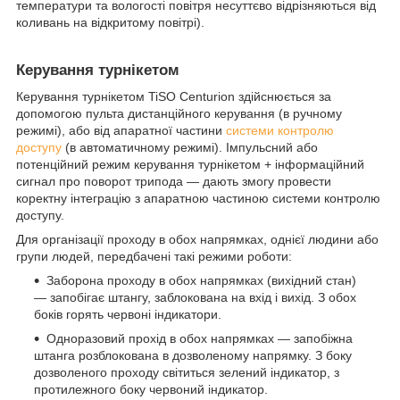
температури та вологості повітря несуттєво відрізняються від
коливань на відкритому повітрі).
Керування турнікетом
Керування турнікетом TiSO Centurion здійснюється за
допомогою пульта дистанційного керування (в ручному
режимі), або від апаратної частини
системи контролю
доступу
(в автоматичному режимі). Імпульсний або
потенційний режим керування турнікетом + інформаційний
сигнал про поворот трипода — дають змогу провести
коректну інтеграцію з апаратною частиною системи контролю
доступу.
Для організації проходу в обох напрямках, однієї людини або
групи людей, передбачені такі режими роботи:
Заборона проходу в обох напрямках (вихідний стан)
— запобігає штангу, заблокована на вхід і вихід. З обох
боків горять червоні індикатори.
Одноразовий прохід в обох напрямках — запобіжна
штанга розблокована в дозволеному напрямку. З боку
дозволеного проходу світиться зелений індикатор, з
протилежного боку червоний індикатор.