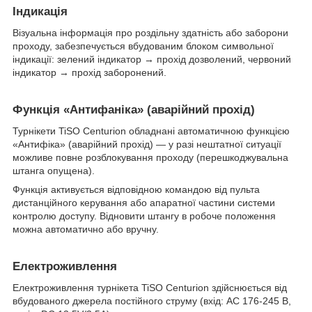
Індикація
Візуальна інформація про роздільну здатність або заборони
проходу, забезпечується вбудованим блоком символьної
індикації: зелений індикатор → прохід дозволений, червоний
індикатор → прохід заборонений.
Функція «Антифаніка» (аварійний прохід)
Турнікети TiSO Centurion обладнані автоматичною функцією
«Антифіка» (аварійний прохід) — у разі нештатної ситуації
можливе повне розблокування проходу (перешкоджувальна
штанга опущена).
Функція активується відповідною командою від пульта
дистанційного керування або апаратної частини системи
контролю доступу. Відновити штангу в робоче положення
можна автоматично або вручну.
Електроживлення
Електроживлення турнікета TiSO Centurion здійснюється від
вбудованого джерела постійного струму (вхід: AC 176-245 В,