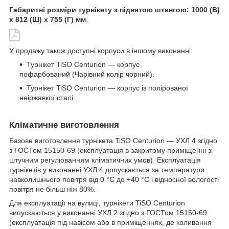
Габаритні розміри турнікету з піднятою штангою: 1000 (В)
х 812 (Ш) х 755 (Г) мм
.
У продажу також доступні корпуси в іншому виконанні:
Турнікет TiSO Centurion — корпус
пофарбований (Чарівний колір чорний).
Турнікет TiSO Centurion — корпус із полірованої
неіржавкої сталі.
Кліматичне виготовлення
Базове виготовлення турнікета TiSO Centurion — УХЛ 4 згідно
з ГОСТом 15150-69 (експлуатація в закритому приміщенні зі
штучним регулюванням кліматичних умов). Експлуатація
турнікетів у виконанні УХЛ 4 допускається за температури
навколишнього повітря від 0 °C до +40 °C і відносної вологості
повітря не більш ніж 80%.
Для експлуатації на вулиці, турнікети TiSO Centurion
випускаються у виконанні УХЛ 2 згідно з ГОСТом 15150-69
(експлуатація під навісом або в приміщеннях, де коливання