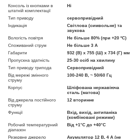
Консоль із кнопками в
Ні
штатній комплектації
Тип приводу
сервопривідний
Індикація
Світлова (символьне) та
звукова
Вологість повітря
Не більше 80% (при +20 ºС)
Споживаний струм
Не більше 3 А
Габарити
932 (В) х 755 (Ш) х 734 (Г) мм
Пропускна здатність
25-30 осіб на хвилину
Тип приводу трипода
Сервопривідний
Від мережі змінного
100-240 В, ~ 50/60 Гц
струму
Корпус
Шліфована нержавіюча
сталь (матова)
Від джерела постійного
12 вторинне
струму
Функції
Вхід, вихід, антипаніка
(комбіновані режими)
Робочий температурний
Від +1°С до +40°С
діапазон
Резервне джерело
Акумулятор 12 В, 4 А (не