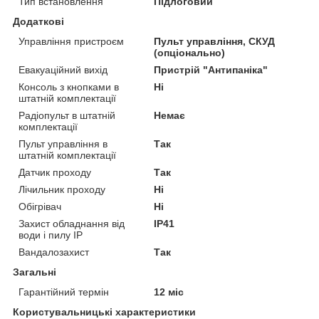
Тип встановлення
Підлоговий
Додаткові
Управління пристроєм
Пульт управління, СКУД
(опціонально)
Евакуаційний вихід
Пристрій "Антипаніка"
Консоль з кнопками в
Ні
штатній комплектації
Радіопульт в штатній
Немає
комплектації
Пульт управління в
Так
штатній комплектації
Датчик проходу
Так
Лічильник проходу
Ні
Обігрівач
Ні
Захист обладнання від
IP41
води і пилу IP
Вандалозахист
Так
Загальні
Гарантійний термін
12 міс
Користувальницькі характеристики