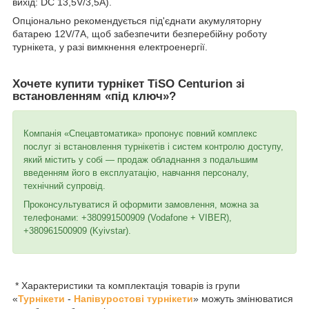
вихід: DC 13,5V/3,5А).
Опціонально рекомендується під'єднати акумуляторну
батарею 12V/7А, щоб забезпечити безперебійну роботу
турнікета, у разі вимкнення електроенергії.
Хочете купити турнікет TiSO Centurion зі
встановленням «під ключ»?
Компанія «Спецавтоматика» пропонує повний комплекс
послуг зі встановлення турнікетів і систем контролю доступу,
який містить у собі — продаж обладнання з подальшим
введенням його в експлуатацію, навчання персоналу,
технічний супровід.
Проконсультуватися й оформити замовлення, можна за
телефонами: +380991500909 (Vodafone + VIBER),
+380961500909 (Kyivstar).
* Характеристики та комплектація товарів із групи
«
Турнікети
-
Напівуростові турнікети
» можуть змінюватися