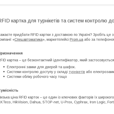
RFID картка для турнікетів та систем контролю д
ажаєте придбати RFID картки з доставкою по Україні? Зробіть це
омпанії «
Спецавтоматика
», маркетплейсі
Prom.ua
або за телефоно
Призначення
FID картка – це безконтактний ідентифікатор, який застосовується
Електронні замки для дверей та шафок.
Системи контролю доступу у складі
турнікетів
або електрозамк
Системи обліку робочого часу тощо
умісність
изька ціна RFID карток – це один із ключових факторів їх широкого
KTeco, HikVision, Dahua, STOP-net, U-Prox, Cyphrax, Iron Logic, Fort