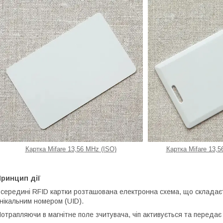
Картка Mifare 13,56 MHz (ISO)
Картка Mifare 13,5
Принцип дії
середині RFID картки розташована електронна схема, що складаєт
нікальним номером (UID).
отрапляючи в магнітне поле зчитувача, чіп активується та передає