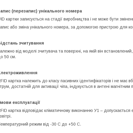
апис (перезапис) унікального номера
ID картки записується на стадії виробництва і не може бути змінен
апис або зміна унікального номера, за допомогою пристрою для к
Відстань зчитування
алежно від моделі зчитувача та поверхні, на якій він встановлений
о 50 см.
Електроживлення
FID картка належить до класу пасивних ідентифікаторів і не має
трум, достатній для активації чіпа, індукується в антені магнітним
мови експлуатації
FID картка відповідає кліматичному виконанню У1 – допускається 
овітрі.
емпературний режим від -30 С до +50 С.