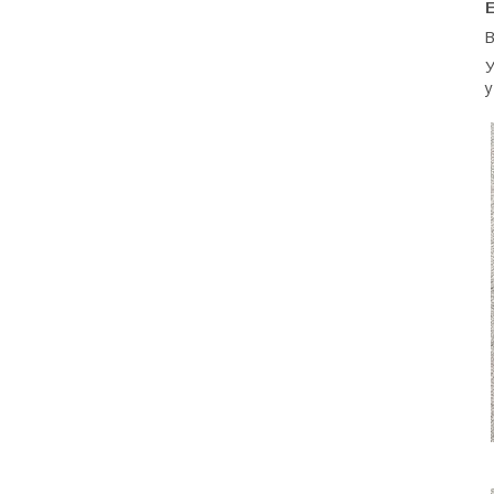
E
В
У
у