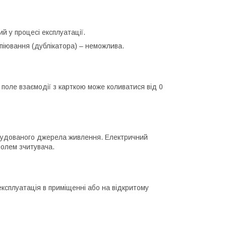
ий у процесі експлуатації.
опіювання (дублікатора) – неможлива.
, поле взаємодії з карткою може коливатися від 0
 вбудованого джерела живлення. Електричний
 полем зчитувача.
експлуатація в приміщенні або на відкритому