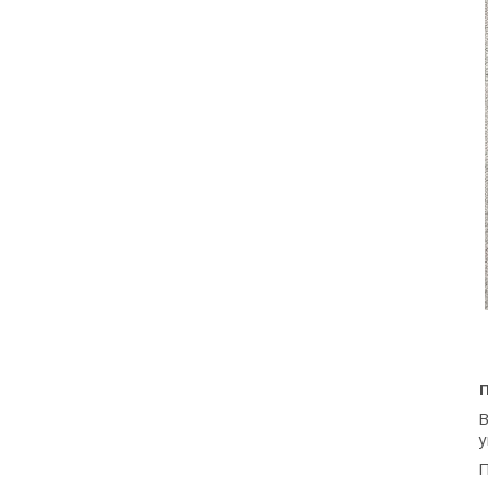
В
у
П