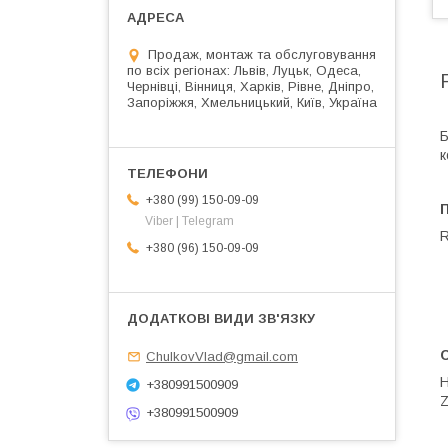
Продаж, монтаж та обслуговування
по всіх регіонах: Львів, Луцьк, Одеса,
Чернівці, Вінниця, Харків, Рівне, Дніпро,
Запоріжжя, Хмельницький, Київ, Україна
Б
к
+380 (99) 150-09-09
Viber | Telegram
R
+380 (96) 150-09-09
С
ChulkovVlad@gmail.com
Н
+380991500909
Z
+380991500909