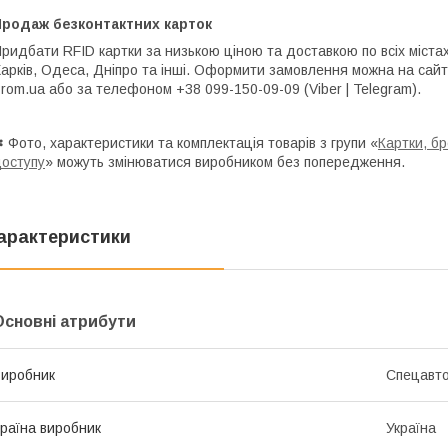
Продаж безконтактних карток
ридбати RFID картки за низькою ціною та доставкою по всіх містах У
арків, Одеса, Дніпро та інші. Оформити замовлення можна на сайт
rom.ua або за телефоном +38 099-150-09-09 (Viber | Telegram).
 Фото, характеристики та комплектація товарів з групи «
Картки, б
оступу
» можуть змінюватися виробником без попередження.
арактеристики
Основні атрибути
иробник
Спецавт
раїна виробник
Україна