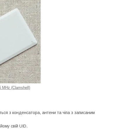
6 MHz (Clamshell)
ься з конденсатора, антени та чіпа з записаним
 йому свій UID.