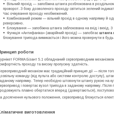
Вільний прохід — запобіжна штанга розблокована в роздільном
проворот. З боку дозволеного проходу світиться зелений індикат
Час очікування проходу необмежений.
Комбінований режим — вільний прохід в одному напрямку й одн
реверсивно.
Блокування — запобіжна штанга заблокована на вхід і вихід. З 
Функція «Антифаніка» (аварійний прохід) — запобігає
штанга 
блокування трипода вимикається і його можна провернути в будь-
Принцип роботи
урнікет FORMA Бізант 5.1 обладнаний сервоприводним механізмом
омфортність проходу та високу пропускну здатність.
ервоприводний механізм має традиційний принцип дії — після того
озвільну команду (від пульта або системи контролю доступу), штан
аданому напрямку. Тепер необхідно штовхнути штангу рукою на кут
ервопривод і повертає вузол трипода в заданому напрямку. Після 
родовжують плавно обертатися вперед (довертаються), поступово
а досягнення нульового положення, сервопривод блокується елект
Кліматичне виготовлення