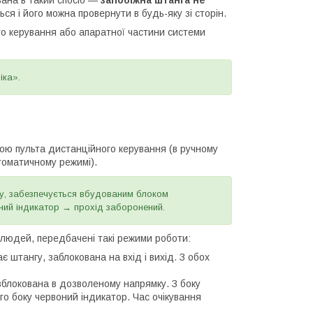
ся і його можна провернути в будь-яку зі сторін.
го керування або апаратної частини системи
іка».
ою пульта дистанційного керування (в ручному
томатичному режимі).
ду, забезпечується вбудованим блоком
оний індикатор → прохід заборонений.
 людей, передбачені такі режими роботи:
 штангу, заблокована на вхід і вихід. З обох
блокована в дозволеному напрямку. З боку
о боку червоний індикатор. Час очікування