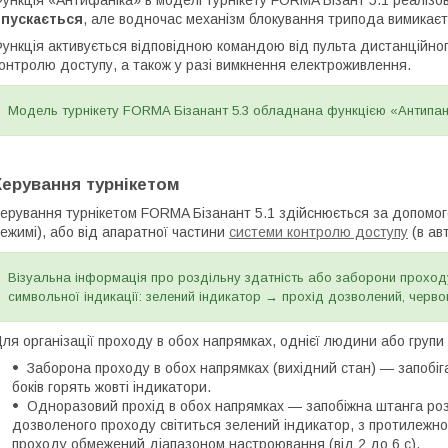
опускається
, але водночас механізм блокування трипода вимикаєть
ункція активується відповідною командою від пульта дистанційно
онтролю доступу, а також у разі вимкнення електроживлення.
Модель турнікету FORMA Бізанант 5.3 обладнана функцією «Антипан
Керування турнікетом
ерування турнікетом FORMA Бізанант 5.1 здійснюється за допомог
ежимі), або від апаратної частини
системи контролю доступу
(в ав
Візуальна інформація про роздільну здатність або заборони прохо
символьної індикації: зелений індикатор → прохід дозволений, черв
ля організації проходу в обох напрямках, однієї людини або групи
Заборона проходу в обох напрямках (вихідний стан) — запобігає
боків горять жовті індикатори.
Одноразовий прохід в обох напрямках — запобіжна штанга роз
дозволеного проходу світиться зелений індикатор, з протилежног
проходу обмежений діапазоном настроювання (від 2 до 6 с).