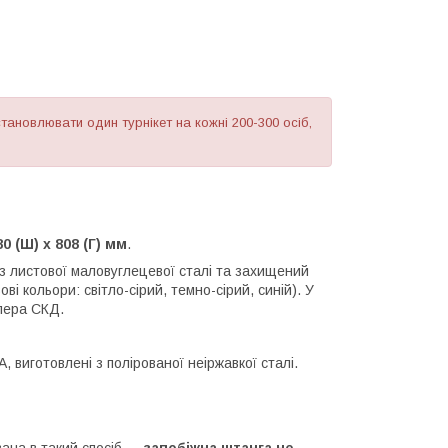
ановлювати один турнікет на кожні 200-300 осіб,
0 (Ш) х 808 (Г) мм
.
з листової маловуглецевої сталі та захищений
і кольори: світло-сірий, темно-сірий, синій). У
лера СКД.
 виготовлені з полірованої неіржавкої сталі.
вана в такий спосіб —
запобіжна штанга не