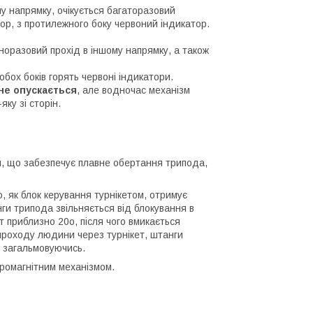
у напрямку, очікується багаторазовий
ор, з протилежного боку червоний індикатор.
оразовий прохід в іншому напрямку, а також
обох боків горять червоні індикатори.
не опускається
, але водночас механізм
яку зі сторін.
, що забезпечує плавне обертання трипода,
, як блок керування турнікетом, отримує
ги трипода звільняється від блокування в
 приблизно 20o, після чого вмикається
проходу людини через турнікет, штанги
 загальмовуючись.
ромагнітним механізмом.