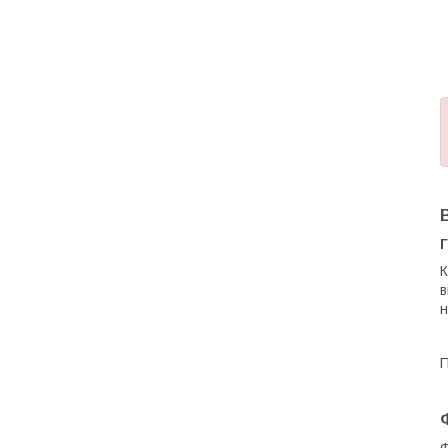
Г
К
в
н
П
Ф