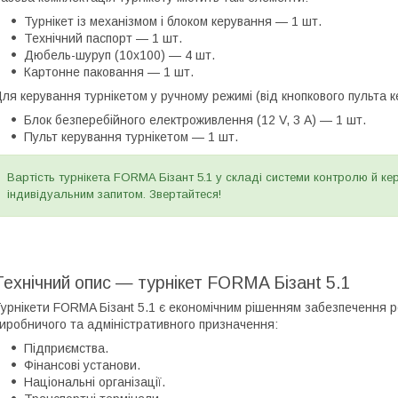
Турнікет із механізмом і блоком керування — 1 шт.
Технічний паспорт — 1 шт.
Дюбель-шуруп (10х100) — 4 шт.
Картонне паковання — 1 шт.
ля керування турнікетом у ручному режимі (від кнопкового пульта 
Блок безперебійного електроживлення (12 V, 3 А) — 1 шт.
Пульт керування турнікетом — 1 шт.
Вартість турнікета FORMA Бізант 5.1 у складі системи контролю й к
індивідуальним запитом. Звертайтеся!
Технічний опис — турнікет FORMA Бізанt 5.1
урнікети FORMA Бізанt 5.1 є економічним рішенням забезпечення 
иробничого та адміністративного призначення:
Підприємства.
Фінансові установи.
Національні організації.