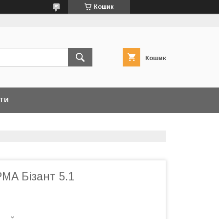
Кошик
Кошик
ТИ
МА Бізант 5.1