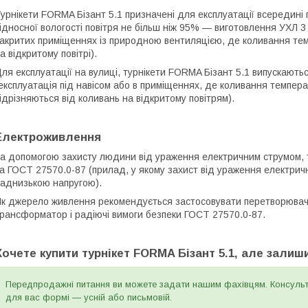
урнікети FORMA Бізант 5.1 призначені для експлуатації всередині 
ідносної вологості повітря не більш ніж 95% — виготовлення УХЛ 3
акритих приміщеннях із природною вентиляцією, де коливання темп
а відкритому повітрі).
ля експлуатації на вулиці, турнікети FORMA Бізант 5.1 випускають
експлуатація під навісом або в приміщеннях, де коливання темпера
ідрізняються від коливань на відкритому повітрям).
Електроживлення
а допомогою захисту людини від ураження електричним струмом, ту
а ГОСТ 27570.0-87 (прилад, у якому захист від ураження електри
аднизькою напругою).
к джерело живлення рекомендується застосовувати перетворювач
рансформатор і радіючі вимоги безпеки ГОСТ 27570.0-87.
Хочете купити турнікет FORMA Бізант 5.1, але зали
Передпродажні питання ви можете задати нашим фахівцям. Консульта
для вас формі — усній або письмовій.