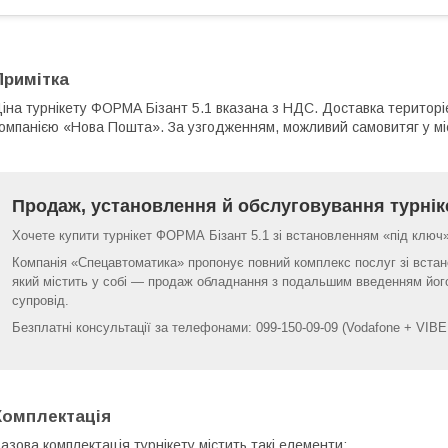
Примітка
іна турнікету ФОРМА Бізант 5.1 вказана з НДС. Доставка територ
омпанією «Нова Пошта». За узгодженням, можливий самовитяг у міст
Продаж, установлення й обслуговування турнік
Хочете купити турнікет ФОРМА Бізант 5.1 зі встановленням «під ключ
Компанія «Спецавтоматика» пропонує повний комплекс послуг зі встано
який містить у собі — продаж обладнання з подальшим введенням його
супровід.
Безплатні консультації за телефонами: 099-150-09-09 (Vodafone + VIBER)
Комплектація
азова комплектація турнікету містить такі елементи: