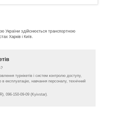
ією України здійснюється транспортною
ах Харків і Київ.
етів
»?
влення турнікетів і систем контролю доступу,
 в експлуатацію, навчання персоналу, технічний
, 096-150-09-09 (Kyivstar).