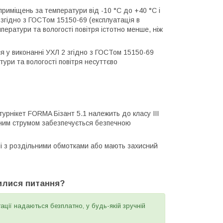
приміщень за температури від -10 °C до +40 °C і
 згідно з ГОСТом 15150-69 (експлуатація в
ератури та вологості повітря істотно менше, ніж
ся у виконанні УХЛ 2 згідно з ГОСТом 15150-69
тури та вологості повітря несуттєво
рнікет FORMA Бізант 5.1 належить до класу III
чним струмом забезпечується безпечною
і з роздільними обмотками або мають захисний
шилися питання?
ції надаються безплатно, у будь-якій зручній