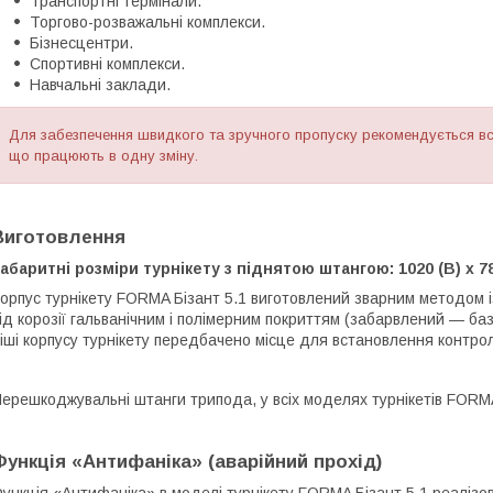
Транспортні термінали.
Торгово-розважальні комплекси.
Бізнесцентри.
Спортивні комплекси.
Навчальні заклади.
Для забезпечення швидкого та зручного пропуску рекомендується вст
що працюють в одну зміну.
Виготовлення
абаритні розміри турнікету з піднятою штангою: 1020 (В) х 78
орпус турнікету FORMA Бізант 5.1 виготовлений зварним методом і
ід корозії гальванічним і полімерним покриттям (забарвлений — базов
іші корпусу турнікету передбачено місце для встановлення контро
ерешкоджувальні штанги трипода, у всіх моделях турнікетів FORMA,
Функція «Антифаніка» (аварійний прохід)
ункція «Антифаніка» в моделі турнікету FORMA Бізант 5.1 реалізо