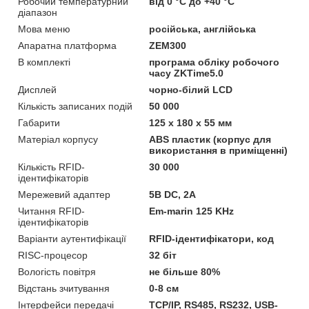
Робочий температурний
від 0 °C до +40 °C
діапазон
Мова меню
російська, англійська
Апаратна платформа
ZEM300
В комплекті
програма обліку робочого
часу ZKTime5.0
Дисплей
чорно-білий LCD
Кількість записаних подій
50 000
Габарити
125 х 180 х 55 мм
Матеріал корпусу
ABS пластик (корпус для
використання в приміщенні)
Кількість RFID-
30 000
ідентифікаторів
Мережевий адаптер
5В DC, 2А
Читання RFID-
Em-marin 125 KHz
ідентифікаторів
Варіанти аутентифікації
RFID-ідентифікатори, код
RISC-процесор
32 біт
Вологість повітря
не більше 80%
Відстань зчитування
0-8 см
Інтерфейси передачі
TCP/IP, RS485, RS232, USB-