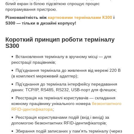
білий екран із білою підсвіткою спрощує процес
програмування пристрою.
Різноманітність між
картковими терміналами К300
і
S300 — тільки в дизайні корпусу!
Короткий принцип роботи терміналу
S300
Встановлення терміналу в зручному місці — для
реєстрації працівників;
Під'єднання термінала до живлення від мережі 220 В
(в комплекті мережевий адаптер);
Під'єднання до термінала інтерфейсу передавання
даних: TCP/IP, RS485, RS232, USB-порт для флешок;
Реєстрація на терміналі користувачів — складання
кожному працівнику унікального номера
безконтактного
RFID-ідентифікатора
;
Реєстрація користувачами подій (вхід і вихід) за
допомогою безконтактних RFID-ідентифікаторів;
Збирання подій записаних у пам'ять терміналу (через