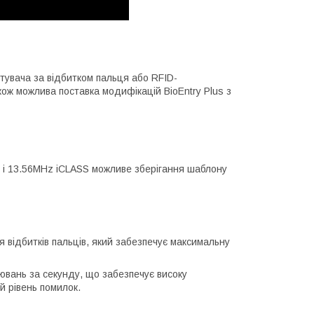
стувача за відбитком пальця або RFID-
кож можлива поставка модифікацій BioEntry Plus з
e і 13.56MHz iCLASS можливе зберігання шаблону
 відбитків пальців, який забезпечує максимальну
вань за секунду, що забезпечує високу
й рівень помилок.