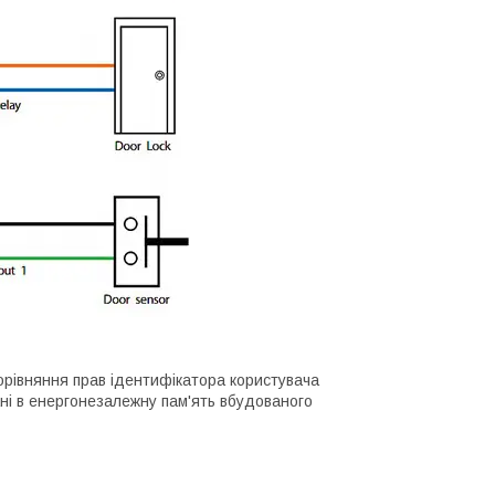
орівняння прав ідентифікатора користувача
ані в енергонезалежну пам'ять вбудованого