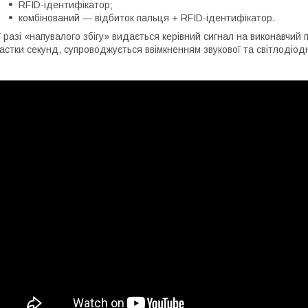
RFID-ідентифікатор;
комбінований — відбиток пальця + RFID-ідентифікатор.
 разі «напувалого збігу» видається керівний сигнал на виконавчий
астки секунд, супроводжується ввімкненням звукової та світлодіодн