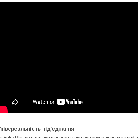
Універсальність під'єднання
ioEntry Plus обладнаний широким спектром комунікаційних інтерфе