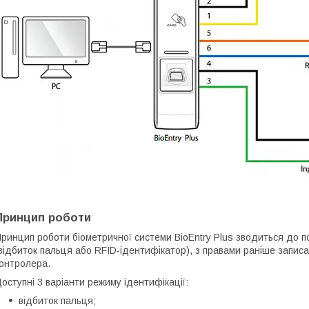
Принцип роботи
ринцип роботи біометричної системи BioEntry Plus зводиться до п
відбиток пальця або RFID-ідентифікатор), з правами раніше запис
онтролера.
оступні 3 варіанти режиму ідентифікації:
відбиток пальця;