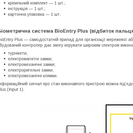
кріпильний комплект — 1 шт.;
інструкція — 1 шт.;
картонна упаковка — 1 шт.
Біометрична система BioEntry Plus (відбиток пальця
ioEntry Plus — самодостатній прилад для організації мережевої а
будований контролер дає змогу керувати широким спектром викона
турнікети;
електромагнітні замки;
електромеханічні замки;
електроригельні замки;
електромеханічні клямки.
нформаційний сигнал про стан виконавчого пристрою можна під'єдн
lus (Input 1).