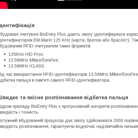
Ідентифікація
будовані зчитувачі BioEntry Plus дають змогу ідентифікувати кори
дентифікатором EM-Marin 125 KHz (карта, брелок або браслет). Та
будованим RFID-зчитувачем таких форматів:
125KHz HID Prox;
13.56MHz Mifare/DesFire;
13.56MHz iCLASS.
ід час використання RFID-ідентифікаторів 13.56MHz Mifare/DesFir
ідбитка пальця в пам'яті самого RFID-ідентифікатора.
Швидке та якісне розпізнавання відбитка пальця
дром приладу BioEntry Plus є прогресивний алгоритм розпізнавання
видкість і точність.
отужний вбудований процесор дає змогу здійснювати 2000 порівню
видкість розпізнавання, гарантуючи водночас надзвичайно низьки