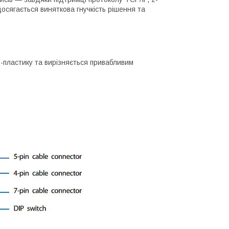
осягається виняткова гнучкість рішення та
S-пластику та вирізняється привабливим