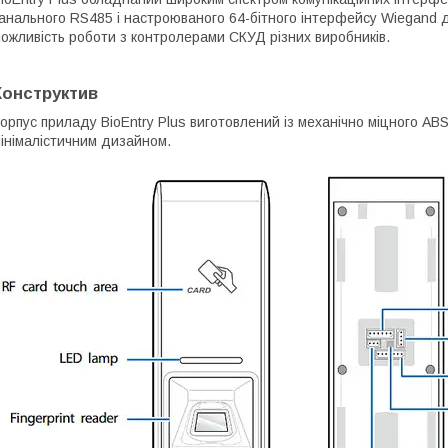
анального RS485 і настроюваного 64-бітного інтерфейсу Wiegand д
ожливість роботи з контролерами СКУД різних виробників.
Конструктив
орпус приладу BioEntry Plus виготовлений із механічно міцного AB
інімалістичним дизайном.