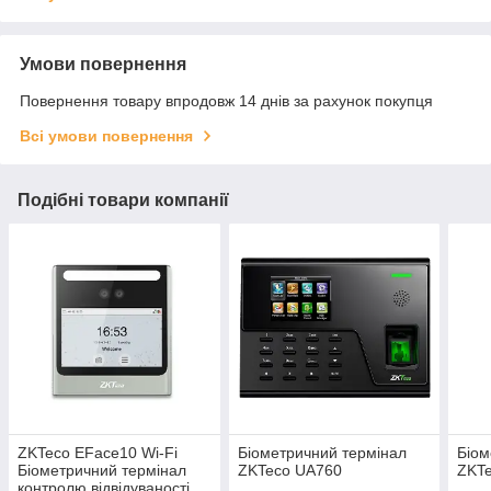
Умови повернення
Повернення товару впродовж 14 днів за рахунок покупця
Всі умови повернення
Подібні товари компанії
ZKTeco EFace10 Wi-Fi
Біометричний термінал
Біом
Біометричний термінал
ZKTeco UA760
ZKTe
контролю відвідуваності