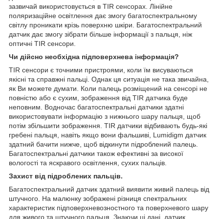
зазвичай використовується в TIR сенсорах. Лінійне
поляризаційне освітлення дає змогу багатоспектральному
світлу проникати крізь поверхню шкіри. Багатоспектральний
датчик дає змогу зібрати більше інформації з пальця, ніж
оптичні TIR сенсори.
Чи дійсно необхідна підповерхнева інформація?
TIR сенсори є точними пристроями, коли їм висуваються
якісні та справжні пальці. Однак ця ситуація не така звичайна,
як Ви можете думати. Коли палець розміщений на сенсорі не
повністю або є сухим, зображення від TIR датчика буде
неповним. Водночас багатоспектральні датчики здатні
використовувати інформацію з нижнього шару пальця, щоб
потім збільшити зображення. TIR датчики відбивають будь-які
гребені пальця, навіть якщо вони фальшиві, Lumidigm датчик
здатний бачити нижче, щоб відкинути підроблений палець.
Багатоспектральні датчики також ефективні за високої
вологості та яскравого освітлення, сухих пальців.
Захист від підроблених пальців.
Багатоспектральний датчик здатний виявити живий палець від
штучного. На малюнку зображені різниця спектральних
характеристик підповерхневозностного та поверхневого шару
для живого та штучного пальця. Знаючи ці дані, датчик