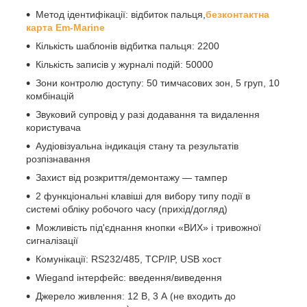
Метод ідентифікації: відбиток пальця,
безконтактна
карта Em-Marine
Кількість шаблонів відбитка пальця: 2200
Кількість записів у журналі подій: 50000
Зони контролю доступу: 50 тимчасових зон, 5 груп, 10
комбінацій
Звуковий супровід у разі додавання та видалення
користувача
Аудіовізуальна індикація стану та результатів
розпізнавання
Захист від розкриття/демонтажу — тампер
2 функціональні клавіші для вибору типу події в
системі обліку робочого часу (прихід/догляд)
Можливість під'єднання кнопки «ВИХ» і тривожної
сигналізації
Комунікації: RS232/485, TCP/IP, USB хост
Wiegand інтерфейс: введення/виведення
Джерело живлення: 12 В, 3 А (не входить до