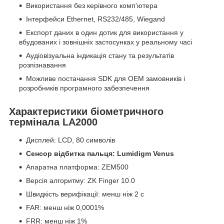
Використання без керівного комп'ютера
Інтерфейси Ethernet, RS232/485, Wiegand
Експорт даних в один дотик для використання у
вбудованих і зовнішніх застосунках у реальному часі
Аудіовізуальна індикація стану та результатів
розпізнавання
Можливе постачання SDK для OEM замовників і
розробників програмного забезпечення
Характеристики біометричного
термінала LA2000
Дисплей: LCD, 80 символів
Сенсор відбитка пальця: Lumidigm Venus
Апаратна платформа: ZEM500
Версія алгоритму: ZK Finger 10.0
Швидкість верифікації: менш ніж 2 с
FAR: менш ніж 0,0001%
FRR: менш ніж 1%