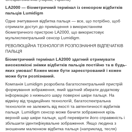
LA2000 — біометричний термінал із сенсором відбитків
пальців Lumidigm
Одне зчитування відбитка пальця — все, що потрібно, щоб
отримати доступ до приміщення з використанням
біометричного пристрою LA2000, що використовує
мультиспектральний сенсор Lumidigm.
РЕВОЛЮЦІЙНА ТЕХНОЛОГІЯ РОЗПОЗНАННЯ ВІДПЕЧАТКІВ
ПАЛЬЦЯ
Біометричний термінал LA2000 здатний отримувати
високоякісні знімки відбитків пальців постійно та в будь-
яких умовах! Кожен може бути зареєстрований і кожен
може бути розпізнаний.
Компанія Lumidigm розробила багатоспектральний пристрій
формування зображення, який здатний збирати додаткову
інформацію з нижнього шару поверхні шкіри пальця. На
відміну від традиційних технологій, багатоспектральна
технологія не залежить від якості та автентичності відбитків
пальця. Lumidigm сенсор може бачити зображення крізь
верхній шар шкіри пальця, щоб перевірити його справжність і
збільшити ідентифікувальне зображення. Якщо людина з
зношеним малюнком відбитка пальця (наприклад, тесля)