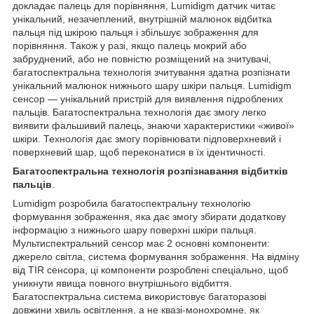
докладає палець для порівняння, Lumidigm датчик читає
унікальний, незачеплений, внутрішній малюнок відбитка
пальця під шкірою пальця і збільшує зображення для
порівняння. Також у разі, якщо палець мокрий або
забруднений, або не повністю розміщений на зчитувачі,
багатоспектральна технологія зчитування здатна розпізнати
унікальний малюнок нижнього шару шкіри пальця. Lumidigm
сенсор — унікальний пристрій для виявлення підроблених
пальців. Багатоспектральна технологія дає змогу легко
виявити фальшивий палець, знаючи характеристики «живої»
шкіри. Технологія дає змогу порівнювати підповерхневий і
поверхневий шар, щоб переконатися в їх ідентичності.
Багатоспектральна технологія розпізнавання відбитків
пальців
.
Lumidigm розробила багатоспектральну технологію
формування зображення, яка дає змогу збирати додаткову
інформацію з нижнього шару поверхні шкіри пальця.
Мультиспектральний сенсор має 2 основні компоненти:
джерело світла, система формування зображення. На відміну
від TIR сенсора, ці компоненти розроблені спеціально, щоб
уникнути явища повного внутрішнього відбиття.
Багатоспектральна система використовує багаторазові
довжини хвиль освітлення, а не квазі-монохромне, як